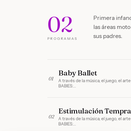
02
Primera infanci
las áreas moto
sus padres.
PROGRAMAS
Baby Ballet
01
A través de la música, el juego, el ar
BABIES:…
Estimulación Tempr
02
A través de la música, el juego, el ar
BABIES:…