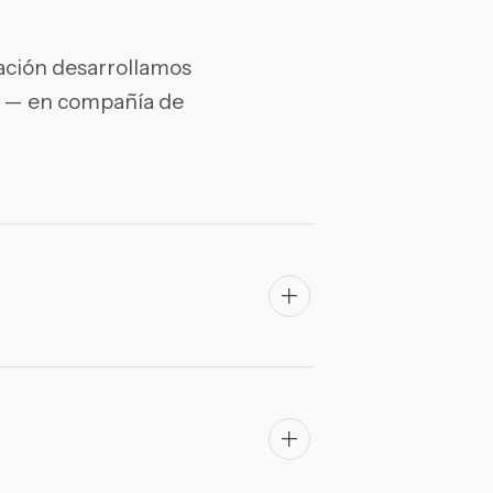
oración desarrollamos
aje — en compañía de
×
👋
¡Hola!
Bienvenido a En Avant
Horario de atención: 10:00 a.m. – 7:00 p.m.
Luz Marina
›
En Avant · Mazurén
Sandra López
›
En Avant · Chía